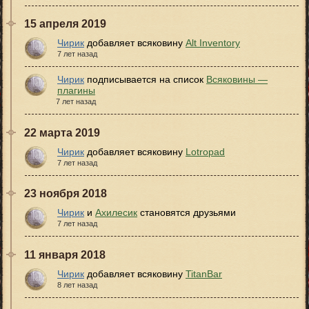
15 апреля 2019
Чирик
добавляет всяковину
Alt Inventory
7 лет назад
Чирик
подписывается на список
Всяковины —
плагины
7 лет назад
22 марта 2019
Чирик
добавляет всяковину
Lotropad
7 лет назад
23 ноября 2018
Чирик
и
Ахилесик
становятся друзьями
7 лет назад
11 января 2018
Чирик
добавляет всяковину
TitanBar
8 лет назад