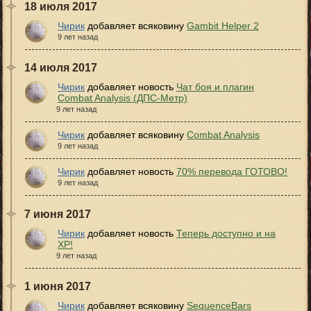
18 июля 2017
Чирик
добавляет всяковину
Gambit Helper 2
9 лет назад
14 июля 2017
Чирик
добавляет новость
Чат боя и плагин
Combat Analysis (ДПС-Метр)
9 лет назад
Чирик
добавляет всяковину
Combat Analysis
9 лет назад
Чирик
добавляет новость
70% перевода ГОТОВО!
9 лет назад
7 июня 2017
Чирик
добавляет новость
Теперь доступно и на
XP!
9 лет назад
1 июня 2017
Чирик
добавляет всяковину
SequenceBars