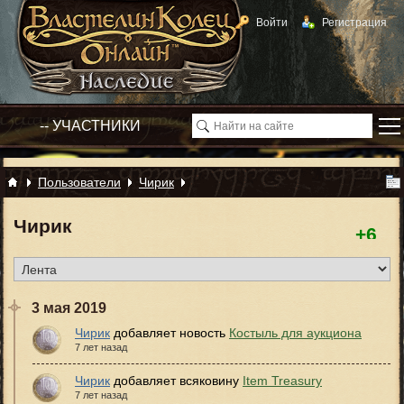
Войти
Регистрация
Пользователи
Чирик
Чирик
+6
3 мая 2019
Чирик
добавляет новость
Костыль для аукциона
7 лет назад
Чирик
добавляет всяковину
Item Treasury
7 лет назад