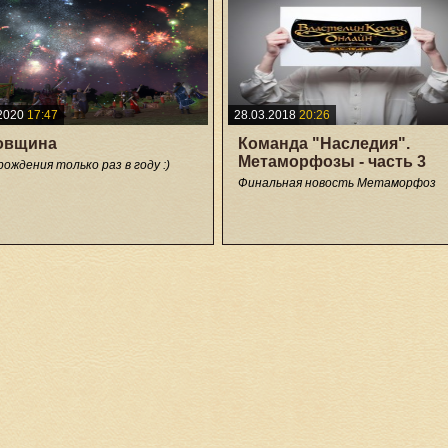
2020
17:47
28.03.2018
20:26
овщина
Команда "Наследия".
Метаморфозы - часть 3
рождения только раз в году :)
Финальная новость Метаморфоз
2
+21