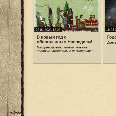
02.01.2021
12:05
16.03.
В новый год с
Год
обновленным Наследием!
День 
Мы приготовили замечательные
подарки! Обязательно посмотрите!
+34
+2