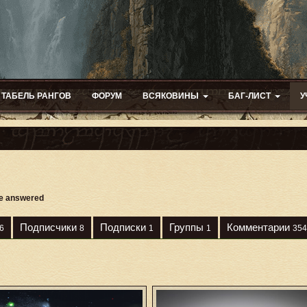
ТАБЕЛЬ РАНГОВ
ФОРУМ
ВСЯКОВИНЫ
БАГ-ЛИСТ
У
re answered
Подписчики
Подписки
Группы
Комментарии
6
8
1
1
354