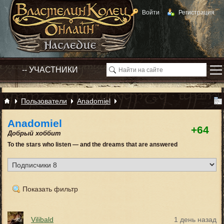
Войти
Регистрация
Пользователи
Anadomiel
Anadomiel
+64
Добрый хоббит
To the stars who listen — and the dreams that are answered
Показать фильтр
Vilibald
1 день назад