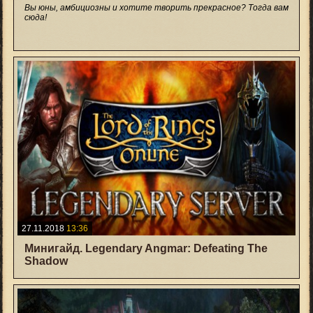
Вы юны, амбициозны и хотите творить прекрасное? Тогда вам
сюда!
+15
27.11.2018
13:36
Минигайд. Legendary Angmar: Defeating The
Shadow
+5