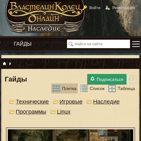
Войти
Регистрация
Гайды
Подписаться
7
Плитка
Список
Таблица
Технические
Игровые
Наследие
Программы
Linux