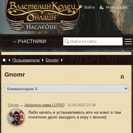
Войти
Регистрация
Пользователи
Gnomr
Gnomr
0
Gnomr
→
Забанена лавка LOTRO
31.03.2022
21:30
Либо качать и устанавливать впн на комп а там
понятное дело заходить в игру с впном)