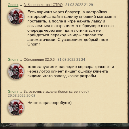
Gnomr
→
Забанена лавка LOTRO
31.03.2022
21:29
Есть вариант через браузер, в настройках
интерфейса найти галочку внешний магазин и
поставить, а после в игре нажать лавку и
согласиться с открытием а в браузере в свою
очередь через впн. да и логиниться не
прийдеться переход из игры сделал это
автоматически. С уважением добрый гном
Gnomr
Gnomr
→
Обновление 32.0.6
31.03.2022
21:24
тоже запустил и наследие сервера красные и
через лотро клиент пишет ошибку клиента
видимо чтото запаздывают разрабы
Gnomr
→
Загрузочные экраны (logon screen lotro)
29.03.2022
20:08
Ништяк щас опробуем)