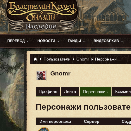
ПЕРЕВОД
НОВОСТИ
ГАЙДЫ
ВИДЕОАРХИВ
Пользователи
Gnomr
Персонажи
Gnomr
Профиль
Лента
Коммен
Персонажи
2
Персонажи пользоват
Имя персонажа
Сервер
Сод