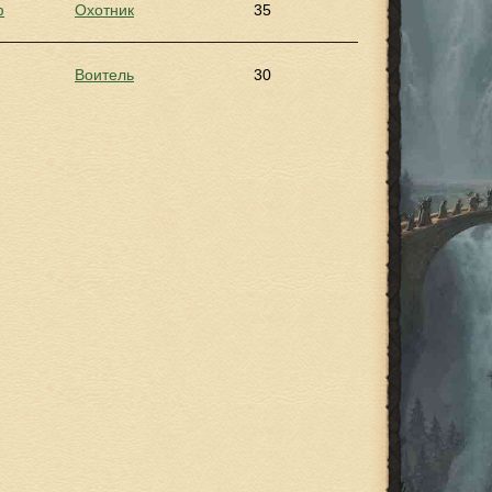
ф
Охотник
35
Воитель
30