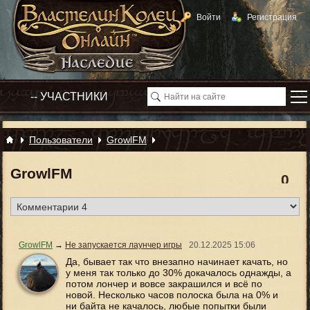
Войти
Регистрация
Пользователи
GrowlFM
GrowlFM
0
GrowlFM
→
Не запускается лаунчер игры
20.12.2025
15:06
Да, бывает так что внезапно начинает качать, но
у меня так только до 30% докачалось однажды, а
потом лончер и вовсе закрашился и всё по
новой. Несколько часов полоска была на 0% и
ни байта не качалось, любые попытки были