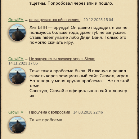
тщетны. Попробовал через впн и пошло.
GrowlFM
→
не загружаются обновления!
20.12.2025
15:04
Хит ВПН — ерунда! Он давно подводит, я им не
пользуюсь больше года, даже туб не запускает.
Ставь hidemyname либо Дядя Ваня. Только это
помогло скачать игру.
GrowlFM
→
Не запускается лаунчер через Steam
14.11.2023
17:06
Тоже такая проблема была. Я плюнул и решил
скачать через официальный сайт. Скачал, играл.
Но теперь у меня другая проблема… Не по этой
теме.
Советую, Скачай с официального сайта лончер
их
GrowlFM
→
Проблема с вопросами
14.08.2018
22:46
Та же проблема