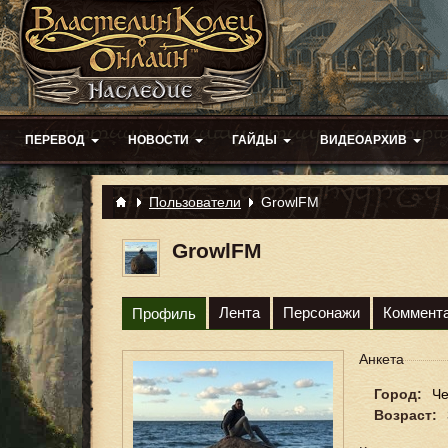
ПЕРЕВОД
НОВОСТИ
ГАЙДЫ
ВИДЕОАРХИВ
Пользователи
GrowlFM
GrowlFM
Лента
Персонажи
Коммент
Профиль
Анкета
Город:
Че
Возраст: