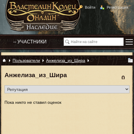
Войти
Регистрация
Пользователи
Анжелиза_из_Шира
Анжелиза_из_Шира
0
Пока никто не ставил оценок