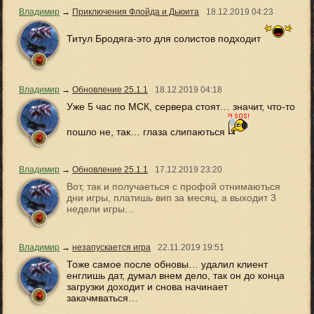
Владимир
→
Приключения Флойда и Дьюита
18.12.2019
04:23
Титул Бродяга-это для солистов подходит
Владимир
→
Обновление 25.1.1
18.12.2019
04:18
Уже 5 час по МСК, сервера стоят… значит, что-то
пошло не, так… глаза слипаються
Владимир
→
Обновление 25.1.1
17.12.2019
23:20
Вот, так и получаеться с профой отнимаються
дни игры, платишь вип за месяц, а выходит 3
недели игры…
Владимир
→
незапускается игра
22.11.2019
19:51
Тоже самое после обновы… удалил клиент
енглишь дат, думал внем дело, так он до конца
загрузки доходит и снова начинает
закачмваться…