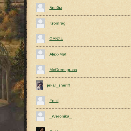
Брейм
Kromrag
GAN24
AlexxMat
McGreengrass
jekar_sheriff
Fenil
_Weronika_