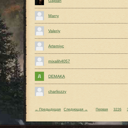
Gajdan
Marry
Valeriy
Artemiyc
mixalih4057
DEMAKA
charliozzy
← Предыдущая
Следующая →
Первая
3226