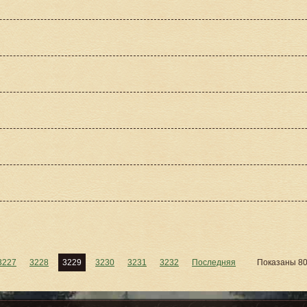
3227
3228
3229
3230
3231
3232
Последняя
Показаны 80