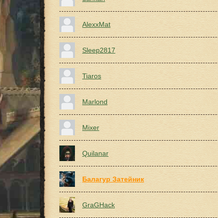
AlexxMat
Sleep2817
Tiaros
Marlond
Mixer
Quilanar
Балагур Затейник
GraGHack