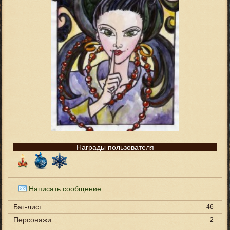
Награды пользователя
Написать сообщение
Баг-лист
46
Персонажи
2