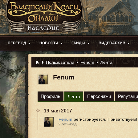
ПЕРЕВОД
НОВОСТИ
ГАЙДЫ
ВИДЕОАРХИВ
Пользователи
Fenum
Лента
Fenum
Профиль
Персонажи
Репутаци
Лента
19 мая 2017
Fenum
регистрируется. Приветствуем!
9 лет назад