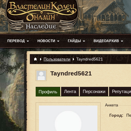
ПЕРЕВОД
НОВОСТИ
ГАЙДЫ
ВИДЕОАРХИВ
Пользователи
Tayndred5621
Tayndred5621
Лента
Персонажи
Репутаци
Профиль
Анкета
Город:
П