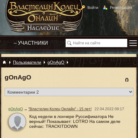
Войти
Регистрация
Пользователи
gOnAgO
gOnAgO
0
gOnAgO
→
"Властелин Колец Онлайн" - 15 лет!
22.04.2022
09:17
Код недели в лончере Руссификатора Не
верный! Показывает: LOTRO На самом деле
сейчас: TRACKITDOWN