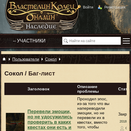
Войти
Регистрация
Пользователи
Сокол
Сокол
/
Баг-лист
Описание
Заголовок
Стату
проблемы
Проходил эпос,
из-за того что вы
напереводили
Перевели эмоции,
эмоции, но не
Закры
но не удосужились
перевели их в
проверить в каких
2018-04
квестах, вместо
того, чтобы
квестах они есть и
Сок