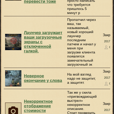
просто написать
перевести тоже
что требуется
пришлось 5
минут р
Пропатчил через
ваш, так
называемый,
новый хороший
Лаунчер загружает
Закры
лаунчер
ваши загрузочные
последним
экраны с
2017-11
патчем и начал у
отключенной
Сок
меня при
галкой.
загрузке клиента
появлятся
замечательный
загрузочный эк
Закры
На мой взгляд
Неверное
2017-05
надо не защитит,
окончание у слова
а защитят.
Сок
Так же у скила
«пригвождающий
выстрел»
Некорректное
Закры
некорректное
отображение
описание.
стоимости
2017-05
Стоит проверить