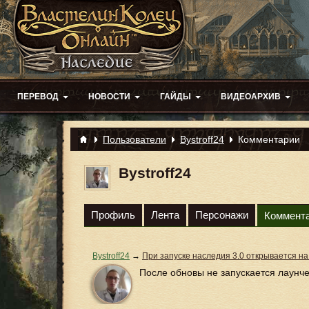
ПЕРЕВОД
НОВОСТИ
ГАЙДЫ
ВИДЕОАРХИВ
Пользователи
Bystroff24
Комментарии
Bystroff24
Профиль
Лента
Персонажи
Коммент
Bystroff24
→
При запуске наследия 3.0 открывается на
После обновы не запускается лаунч