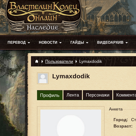
ПЕРЕВОД
НОВОСТИ
ГАЙДЫ
ВИДЕОАРХИВ
Пользователи
Lymaxdodik
Lymaxdodik
Лента
Персонажи
Коммент
Профиль
Анкета
Город:
Ст
Возраст: