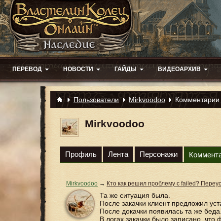
ПЕРЕВОД
НОВОСТИ
ГАЙДЫ
ВИДЕОАРХИВ
Пользователи
Mirkvoodoo
Комментарии
Mirkvoodoo
Профиль
Лента
Персонажи
Коммент
Mirkvoodoo
→
Кто как решил проблему с failed? Переу
Та же ситуация была.
После закачки клиент предложил уст
После докачки появилась та же беда
В логах закачки было записано, что 