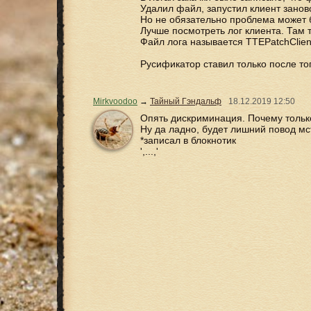
Удалил файл, запустил клиент занов
Но не обязательно проблема может 
Лучше посмотреть лог клиента. Там т
Файл лога называется TTEPatchClient
Русификатор ставил только после тог
Mirkvoodoo
→
Тайный Гэндальф
18.12.2019
12:50
Опять дискриминация. Почему толь
Ну да ладно, будет лишний повод мс
*записал в блокнотик
',...,'