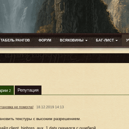
ТАБЕЛЬ РАНГОВ
ФОРУМ
ВСЯКОВИНЫ
БАГ-ЛИСТ
У
Репутация
арии
2
становка не помогла!
18.12.2019
14:13
ановить текстуры с высоким разрешением.
.
файл client_highres_aux_1.datx скачался с ошибкой.