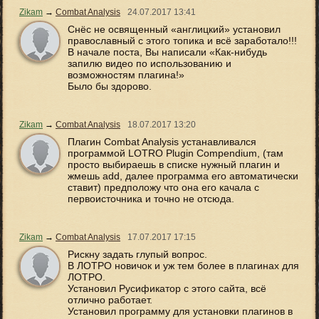
Zikam
→
Combat Analysis
24.07.2017
13:41
Снёс не освященный «англицкий» установил
православный с этого топика и всё заработало!!!
В начале поста, Вы написали «Как-нибудь
запилю видео по использованию и
возможностям плагина!»
Было бы здорово.
Zikam
→
Combat Analysis
18.07.2017
13:20
Плагин Combat Analysis устанавливался
программой LOTRO Plugin Compendium, (там
просто выбираешь в списке нужный плагин и
жмешь add, далее программа его автоматически
ставит) предположу что она его качала с
первоисточника и точно не отсюда.
Zikam
→
Combat Analysis
17.07.2017
17:15
Рискну задать глупый вопрос.
В ЛОТРО новичок и уж тем более в плагинах для
ЛОТРО.
Установил Русификатор с этого сайта, всё
отлично работает.
Установил программу для установки плагинов в