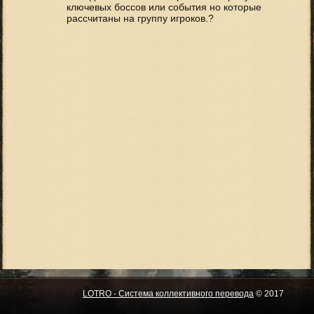
ключевых боссов или события но которые
рассчитаны на группу игроков.?
LOTRO - Система коллективного перевода
© 2017