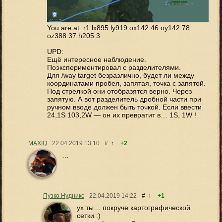
You are at: r1 lx895 ly919 ox142.46 oy142.78
oz388.37 h205.3
UPD:
Ещё интересное наблюдение.
Поэкспериментировал с разделителями.
Для /way target безразлично, будет ли между
координатами пробел, запятая, точка с запятой.
Под стрелкой они отобразятся верно. Через
запятую. А вот разделитель дробной части при
ручном вводе должен быть точкой. Если ввести
24,1S 103,2W — он их превратит в… 1S, 1W !
MAXIQ
22.04.2019
13:10
#
↑
+2
…
Пузко Нудникс
22.04.2019
14:22
#
↑
+1
ух ты… покруче картографической
сетки :)