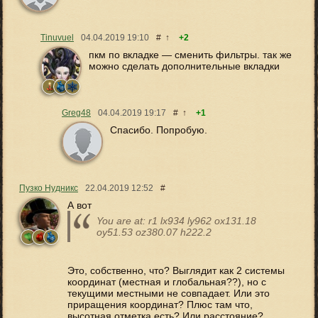
Tinuvuel
04.04.2019
19:10
#
↑
+2
пкм по вкладке — сменить фильтры. так же
можно сделать дополнительные вкладки
Greg48
04.04.2019
19:17
#
↑
+1
Спасибо. Попробую.
Пузко Нудникс
22.04.2019
12:52
#
А вот
You are at: r1 lx934 ly962 ox131.18
oy51.53 oz380.07 h222.2
Это, собственно, что? Выглядит как 2 системы
координат (местная и глобальная??), но с
текущими местными не совпадает. Или это
приращения координат? Плюс там что,
высотная отметка есть? Или расстояние?