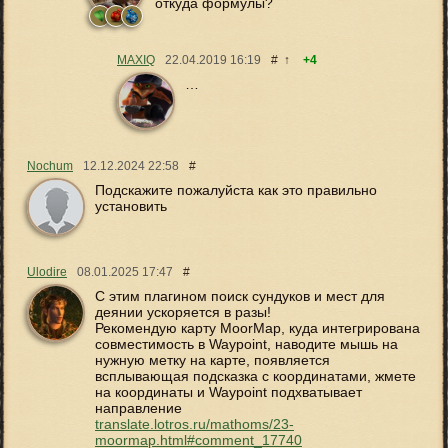
откуда формулы?
MAXIQ
22.04.2019
16:19
#
↑
+4
…
Nochum
12.12.2024
22:58
#
Подскажите пожалуйста как это правильно
установить
Ulodire
08.01.2025
17:47
#
С этим плагином поиск сундуков и мест для
деянии ускоряется в разы!
Рекомендую карту MoorMap, куда интегрирована
совместимость в Waypoint, наводите мышь на
нужную метку на карте, появляется
всплывающая подсказка с координатами, жмете
на координаты и Waypoint подхватывает
направление
translate.lotros.ru/mathoms/23-
moormap.html#comment_17740