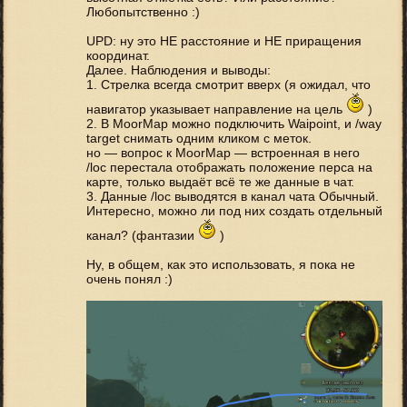
Любопытственно :)
UPD: ну это НЕ расстояние и НЕ приращения
координат.
Далее. Наблюдения и выводы:
1. Стрелка всегда смотрит вверх (я ожидал, что
навигатор указывает направление на цель
)
2. В MoorMap можно подключить Waipoint, и /way
target снимать одним кликом с меток.
но — вопрос к MoorMap — встроенная в него
/loc перестала отображать положение перса на
карте, только выдаёт всё те же данные в чат.
3. Данные /loc выводятся в канал чата Обычный.
Интересно, можно ли под них создать отдельный
канал? (фантазии
)
Ну, в общем, как это использовать, я пока не
очень понял :)