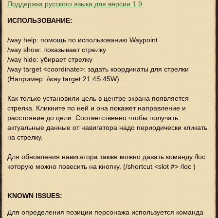
Поддержка русского языка для версии 1.9
ИСПОЛЬЗОВАНИЕ:
/way help: помощь по использованию Waypoint
/way show: показывает стрелку
/way hide: убирает стрелку
/way target <coordinate>: задать координаты для стрелки
(Например: /way target 21.4S 45W)
Как только установили цель в центре экрана появляется
стрелка. Кликните по ней и она покажет направление и
расстояние до цели. Соответственно чтобы получать
актуальные данные от навигатора надо периодически кликать
на стрелку.
Для обновления навигатора также можно давать команду /loc
которую можно повесить на кнопку. (/shortcut <slot #> /loc )
KNOWN ISSUES:
Для определения позиции персонажа используется команда