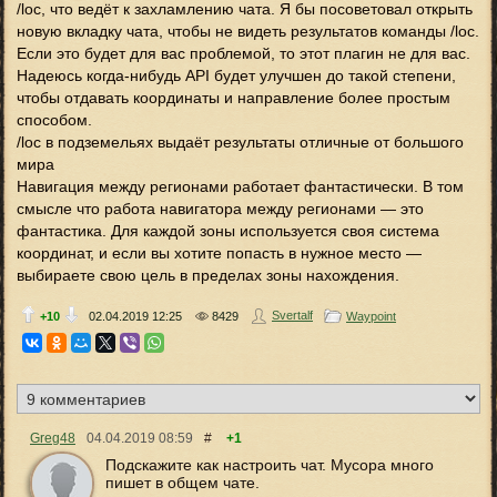
/loc, что ведёт к захламлению чата. Я бы посоветовал открыть
новую вкладку чата, чтобы не видеть результатов команды /loc.
Если это будет для вас проблемой, то этот плагин не для вас.
Надеюсь когда-нибудь API будет улучшен до такой степени,
чтобы отдавать координаты и направление более простым
способом.
/loc в подземельях выдаёт результаты отличные от большого
мира
Навигация между регионами работает фантастически. В том
смысле что работа навигатора между регионами — это
фантастика. Для каждой зоны используется своя система
координат, и если вы хотите попасть в нужное место —
выбираете свою цель в пределах зоны нахождения.
Svertalf
+10
02.04.2019
12:25
8429
Waypoint
Greg48
04.04.2019
08:59
#
+1
Подскажите как настроить чат. Мусора много
пишет в общем чате.