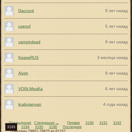
Daccord
9 лет назад
csenof
5 лет назад
vampirdead
9 лет назад
KaspeRUS
3 месяца назад
Aivim
8 лет назад
VOIN.MpaKa
6 лет назад
krabojanyan
4 года назад
← Предыдущая
Следующая →
Первая
3190
3191
3192
3193
3194
3195
3196
Последняя
Показаны 79801-79825 из 81152