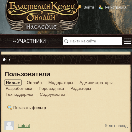
Войти
Регистрация
Пользователи
Онлайн
Модераторы
Администраторы
Новые
Разработчики
Переводчики
Редакторы
Техподдержка
Содружество
Показать фильтр
Lotrial
9 лет назад