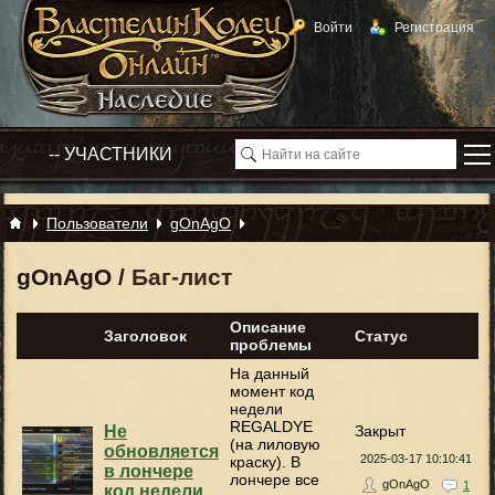
Войти
Регистрация
Пользователи
gOnAgO
gOnAgO
/
Баг-лист
Описание
Заголовок
Статус
проблемы
На данный
момент код
недели
REGALDYE
Не
Закрыт
(на лиловую
обновляется
2025-03-17 10:10:41
краску). В
в лончере
лончере все
gOnAgO
1
код недели.