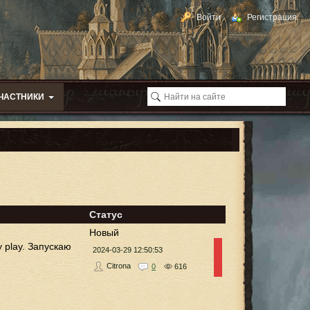
Войти
Регистрация
ЧАСТНИКИ
Статус
Новый
 play. Запускаю
2024-03-29 12:50:53
Citrona
0
616