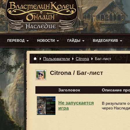
ПЕРЕВОД
НОВОСТИ
ГАЙДЫ
ВИДЕОАРХИВ
Пользователи
Citrona
Баг-лист
Citrona
/
Баг-лист
Заголовок
Описание пр
Не запускается
В результате 
игра
через Наследи