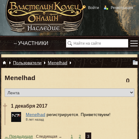
Войти
Регистрация
Пользователи
Menelhad
Menelhad
0
1 декабря 2017
Menelhad
регистрируется. Приветствуем!
8 лет назад
← Предыдущая
Следующая →
1
2
3