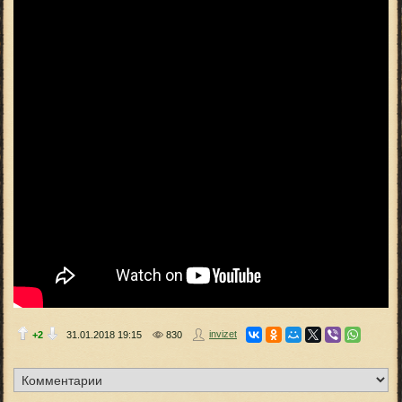
invizet
+2
31.01.2018
19:15
830