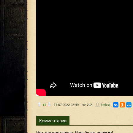
invizet
+1
17.07.2022
23:49
792
Комментарии
Нет комментариев. Ваш будет первым!