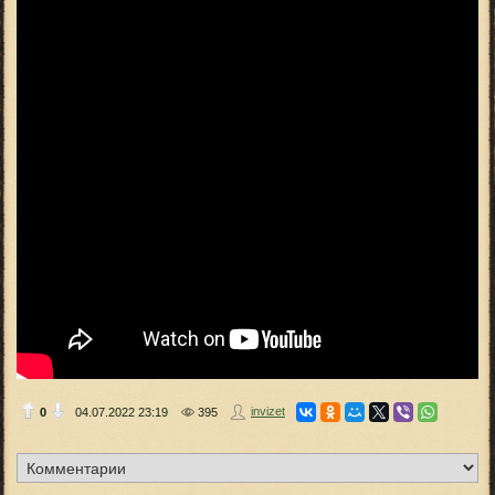
invizet
0
04.07.2022
23:19
395