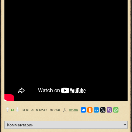
invizet
+3
31.01.2018
18:39
850