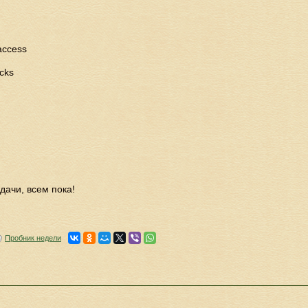
access
cks
дачи, всем пока!
Пробник недели