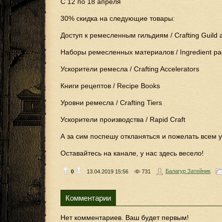
С 12 по 18 апреля
30% скидка на следующие товары:
Доступ к ремесленным гильдиям / Crafting Guild 
Наборы ремесленных материалов / Ingredient pa
Ускорители ремесла / Crafting Accelerators
Книги рецептов / Recipe Books
Уровни ремесла / Crafting Tiers
Ускорители производства / Rapid Craft
А за сим поспешу откланяться и пожелать всем у
Оставайтесь на канале, у нас здесь весело!
Балагур Затейник
0
13.04.2019
15:56
731
Комментарии
Нет комментариев. Ваш будет первым!