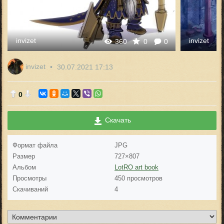
invizet
invizet
360
0
0
invizet
30.07.2021
17:13
0
Скачать
Формат файла
JPG
Размер
727×807
Альбом
LotRO art book
Просмотры
450 просмотров
Скачиваний
4