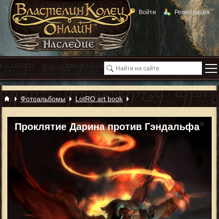
Войти
Регистрация
Фотоальбомы
LotRO art book
Проклятие Дарина против Гэндальфа