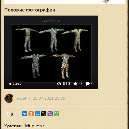
Похожие фотографии
invizet
910
0
0
invizet
29.07.2021
23:06
0
Художник: Jeff Murchie