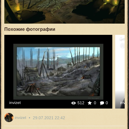
Похожие фотографии
invizet
inviz
512
0
0
invizet
29.07.2021
22:42