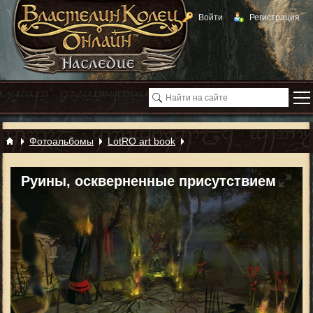
Войти
Регистрация
Фотоальбомы
LotRO art book
Руины, оскверненные присутствием
Ангмара