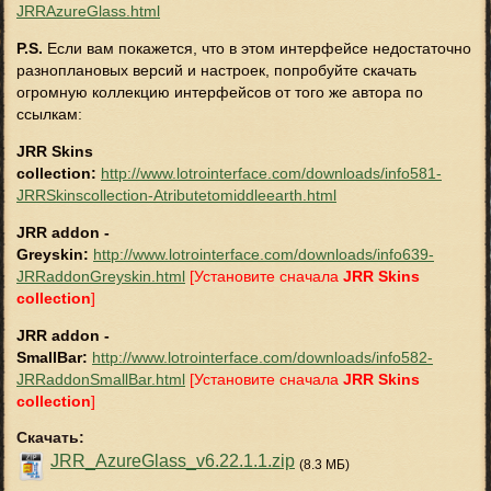
JRRAzureGlass.html
P.S.
Если вам покажется, что в этом интерфейсе недостаточно
разноплановых версий и настроек, попробуйте скачать
огромную коллекцию интерфейсов от того же автора по
ссылкам:
JRR Skins
collection:
http://www.lotrointerface.com/downloads/info581-
JRRSkinscollection-Atributetomiddleearth.html
JRR addon -
Greyskin:
http://www.lotrointerface.com/downloads/info639-
JRRaddonGreyskin.html
[Установите сначала
JRR Skins
collection
]
JRR addon -
SmallBar:
http://www.lotrointerface.com/downloads/info582-
JRRaddonSmallBar.html
[Установите сначала
JRR Skins
collection
]
Скачать:
JRR_AzureGlass_v6.22.1.1.zip
(8.3 МБ)