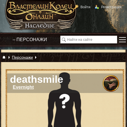
Войти
Регистрация
Персонажи
deathsmile
Evernight