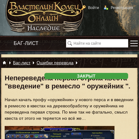
Войти
Регистрация
Баг-лист
Ошибки перевода
ЗАКРЫТ
Непереведена первая строка квеста
"введение" в ремесло " оружейник ".
Начал качать профу «оружейник» у нового перса и в введении
в ремесло в квестах на деревообработку и оружейника не
переведена первая строка. По мне так не фатально, смысл
квеста от этого не теряется но всё же…