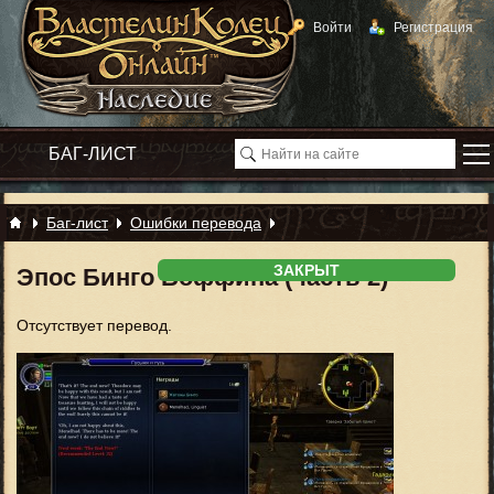
Войти
Регистрация
Баг-лист
Ошибки перевода
ЗАКРЫТ
Эпос Бинго Боффина (часть 2)
Отсутствует перевод.