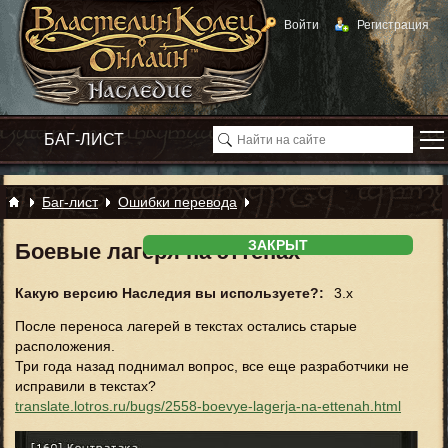
Войти
Регистрация
Баг-лист
Ошибки перевода
ЗАКРЫТ
Боевые лагеря на эттенах
Какую версию Наследия вы используете?:
3.x
После переноса лагерей в текстах остались старые
расположения.
Три года назад поднимал вопрос, все еще разработчики не
исправили в текстах?
translate.lotros.ru/bugs/2558-boevye-lagerja-na-ettenah.html