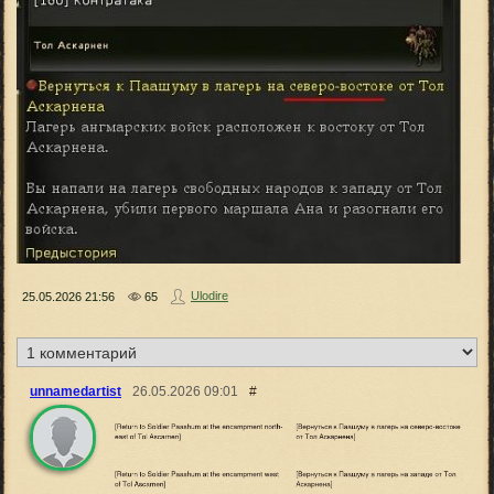
Ulodire
25.05.2026
21:56
65
unnamedartist
26.05.2026
09:01
#