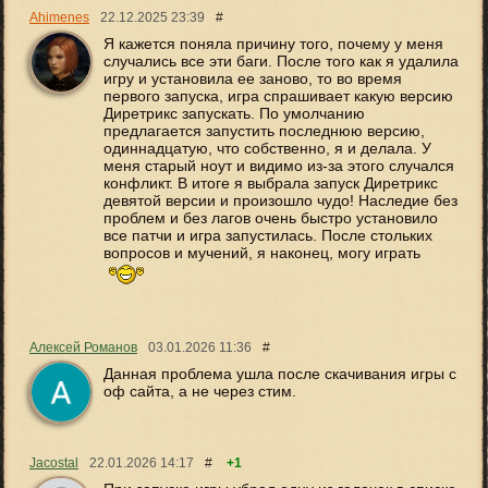
Ahimenes
22.12.2025
23:39
#
Я кажется поняла причину того, почему у меня
случались все эти баги. После того как я удалила
игру и установила ее заново, то во время
первого запуска, игра спрашивает какую версию
Диретрикс запускать. По умолчанию
предлагается запустить последнюю версию,
одиннадцатую, что собственно, я и делала. У
меня старый ноут и видимо из-за этого случался
конфликт. В итоге я выбрала запуск Диретрикс
девятой версии и произошло чудо! Наследие без
проблем и без лагов очень быстро установило
все патчи и игра запустилась. После стольких
вопросов и мучений, я наконец, могу играть
Алексей Романов
03.01.2026
11:36
#
Данная проблема ушла после скачивания игры с
оф сайта, а не через стим.
Jacostal
22.01.2026
14:17
#
+1