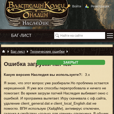
Войти
Регистрация
Баг-лист
Технические ошибки
ЗАКРЫТ
Ошибка загрузки патчей
Какую версию Наследия вы используете?:
3.x
Я знаю, что этот вопрос уже разбирали.Но проблема остается
нерешенной. Я уже все способы перепробовала и ничего не
помогает. Во время загрузи патчей Наследия выбивает окно с
ошибкой. И программа вылетает. Игру скачивала с оф.сайта,
удаление client_general.dat и client_local_English.dat не
помогло. ВПН использую (ХайдМи), антивирус отключен,
галочка в свойствах «только для чтения» отключена. В общем