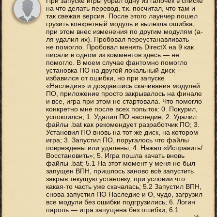
При запуске игры убрал одну из галочек в списке
на что делать перевод, т.к. посчитал, что там и
так свежая версия. После этого лаунчер пошел
грузить конкретный модуль и вылезла ошибка,
при этом внес изменения по другим модулям (а-
ля удалил их). Пробовал переустанавливать —
не помогло. Пробовал менять DirectX на 9 как
писали в одном из комментов здесь — не
помогло. В моем случае фантомно помогло
установка ПО на другой локальный диск —
избавился от ошибки, но при запуске
«Наследия» и дождавшись скачивания модулей
ПО, приложение просто закрывалось на финале
и все, игра при этом не стартовала. Что помогло
конкретно мне после всех попыток: 0. Покурил,
успокоился; 1. Удалил ПО наследие; 2. Удалил
файлы .bat как рекомендует разработчик ПО; 3.
Установил ПО вновь на тот же диск, на котором
игра; 3. Запустил ПО, поругалось что файлы
повреждены или удалены; 4. Нажал «Исправить/
Восстановить»; 5. Игра пошла качать вновь
файлы .bat; 5.1 На этот момент у меня не был
запущен ВПН, пришлось заново всё запустить
закрыв текущую установку, при условии что
какая-то часть уже скачалась; 5.2 Запустил ВПН,
снова запустил ПО Наследие и О, чудо, загрузил
все модули без ошибки подгрузились; 6. Логин
пароль — игра запущена без ошибки; 6.1