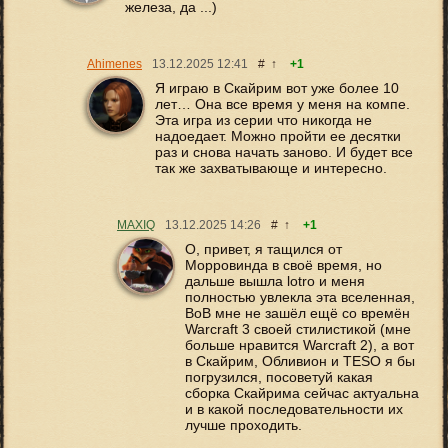
железа, да ...)
Ahimenes
13.12.2025
12:41
#
↑
+1
Я играю в Скайрим вот уже более 10
лет… Она все время у меня на компе.
Эта игра из серии что никогда не
надоедает. Можно пройти ее десятки
раз и снова начать заново. И будет все
так же захватывающе и интересно.
MAXIQ
13.12.2025
14:26
#
↑
+1
О, привет, я тащился от
Морровинда в своё время, но
дальше вышла lotro и меня
полностью увлекла эта вселенная,
ВоВ мне не зашёл ещё со времён
Warcraft 3 своей стилистикой (мне
больше нравится Warcraft 2), а вот
в Скайрим, Обливион и TESO я бы
погрузился, посоветуй какая
сборка Скайрима сейчас актуальна
и в какой последовательности их
лучше проходить.