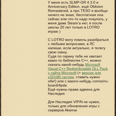
У меня есть SLMP-GR 4.3.0 и
Anniversary Edition, ещё Oblivion
Remastered, а про TESO я вообще
ничего не знаю, бесплатная она
сейчас или что-то надо покупать, у
меня даже Steam'а нет, я после
школы 20 лет только в LOTRO
играю )
C LOTRO могу помочь разобраться
с любыми вопросами, в ЛС
напиши, если актуально, я телегу
свою скину.
Судя по скрину тебе не хватает
каких-то библиотек C++, можно
скачать какой-нибудь
Microsoft
Visual C++ Redistributable DLL Pack
с сайта Microsoft
(+
версия для
x32/x86 систем
, ставить нужно
обе!) или с какого-нибудь comss/ru-
board/4pda
Ещё нужны права админа для
Наследия
Для Наследия V/P/N не нужен,
только для обновления игры с
серверов Akamai