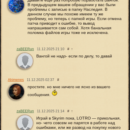
Давайте еще раз попробую поработать Вангой.
В предыдущем вашем обращении у вас были
проблемы с записью в папку Наследия. В
данном случае мы похоже имеем ту же
проблему, но теперь с папкой игры. Если отмена
патча приводит к ошибке, то вывод
напрашивается сам собой. Хотя банальная
поломка файлов игры тоже не исключена.
zaBEERun
11.12.2025
21:10
#
↑
Вангой не надо- если по делу, то давай
Ahimenes
11.12.2025
02:37
#
простите. но мне ничего не ясно из вашего
сообщения.
zaBEERun
11.12.2025
21:14
#
↑
Играй в Skyrim пока, LOTRO — прикольная,
но- чето совсем не парятся в работе над
ошибками, или же развод на покупку нового