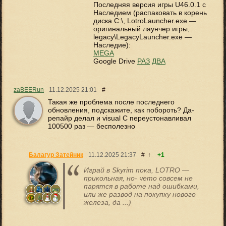
Последняя версия игры U46.0.1 с
Наследием (распаковать в корень
диска C:\, LotroLauncher.exe —
оригинальный лаунчер игры,
legacy\LegacyLauncher.exe —
Наследие):
MEGA
Google Drive
РАЗ
ДВА
zaBEERun
11.12.2025
21:01
#
Такая же проблема после последнего
обновления, подскажите, как побороть? Да-
репайр делал и visual C переустонавливал
100500 раз — бесполезно
Балагур Затейник
11.12.2025
21:37
#
↑
+1
Играй в Skyrim пока, LOTRO —
прикольная, но- чето совсем не
парятся в работе над ошибками,
или же развод на покупку нового
железа, да ...)