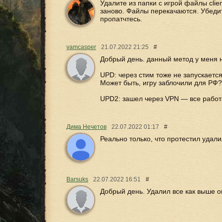
Удалите из папки с игрой файлы client
заново. Файлы перекачаются. Убедит
пропатчтесь.
vamcasper
21.07.2022
21:25
#
Добрый день. данный метод у меня н
UPD: через стим тоже не запускается
Может быть, игру заблочили для РФ?
UPD2: зашел через VPN — все работа
Дима Нечетов
22.07.2022
01:17
#
Реально только, что протестил удал
Barsuks
22.07.2022
16:51
#
Добрый день. Удалил все как выше оп