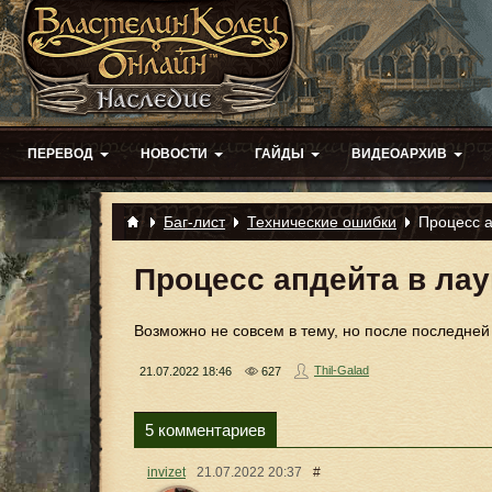
ПЕРЕВОД
НОВОСТИ
ГАЙДЫ
ВИДЕОАРХИВ
Баг-лист
Технические ошибки
Процесс а
Процесс апдейта в лау
Возможно не совсем в тему, но после последней
Thil-Galad
21.07.2022
18:46
627
5 комментариев
invizet
21.07.2022
20:37
#