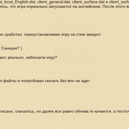
_local_English.dat, client_general.dat, client_surface.dat и client_s
есь, что игра нормально запускается на английском. После этого в
е сработал. переустанавливаю игру на стим аккаунт.
.
 Санкции? )
ет. реально, заблочили игру?
ил файлы и попробовал скачать без впн не идет
исано, скачалось, но далее все равно обнова ге качается, а посто