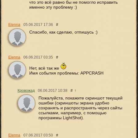
что это всё равно бы не помогло исправить
именно эту проблему :)
Elenna
05.06.2017
17:36
#
Спасибо, как сделаю, отпишусь :)
Elenna
06.06.2017
03:35
#
Нет, всё так же
Имя события проблемы: APPCRASH
Кровожад
06.06.2017
10:38
#
↑
Пожалуйста, покажите скриншот текущей
ошибки (скриншоты экрана удобно
сохранять и распространять через сайты
ссылками, например, с помощью
программы LightShot).
Elenna
07.06.2017
03:50
#