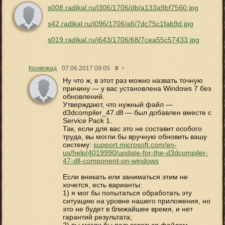
s008.radikal.ru/i306/1706/db/a133a9bf7560.jpg
s42.radikal.ru/i096/1706/a6/7dc75c1fab9d.jpg
s019.radikal.ru/i643/1706/68/7cea55c57433.jpg
Кровожад
07.06.2017
09:05
#
↑
Ну что ж, в этот раз можно назвать точную
причину — у вас установлена Windows 7 без
обновлений.
Утверждают, что нужный файл —
d3dcompiler_47.dll — был добавлен вместе с
Service Pack 1.
Так, если для вас это не составит особого
труда, вы могли бы вручную обновить вашу
систему:
support.microsoft.com/en-
us/help/4019990/update-for-the-d3dcompiler-
47-dll-component-on-windows
Если вникать или заниматься этим не
хочется, есть варианты:
1) я мог бы попытаться обработать эту
ситуацию на уровне нашего приложения, но
это не будет в ближайшее время, и нет
гарантий результата;