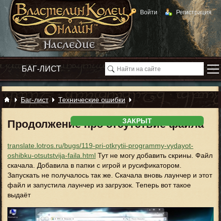
Войти
Регистрация
Баг-лист
Технические ошибки
ЗАКРЫТ
Продолжение про отсутствие файла
translate.lotros.ru/bugs/119-pri-otkrytii-programmy-vydayot-
oshibku-otsutstvija-faila.html
Тут не могу добавить скрины. Файл
скачала. Добавила в папки с игрой и русификатором.
Запускать не получалось так же. Скачала вновь лаунчер и этот
файл и запустила лаунчер из загрузок. Теперь вот такое
выдаёт