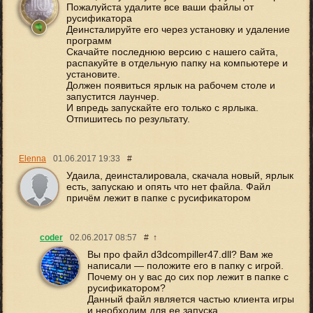
Пожалуйста удалите все ваши файлы от
русификатора
Деинсталируйте его через установку и удаление
программ
Скачайте последнюю версию с нашего сайта,
распакуйте в отдельную папку на компьютере и
установите.
Должен появиться ярлык на рабочем столе и
запустится лаунчер.
И впредь запускайте его только с ярлыка.
Отпишитесь по результату.
Elenna
01.06.2017
19:33
#
Удаила, деинсталировала, скачала новый, ярлык
есть, запускаю и опять что нет файла. Файл
причём лежит в папке с русификатором
coder
02.06.2017
08:57
#
↑
Вы про файл d3dcompiller47.dll? Вам же
написали — положите его в папку с игрой.
Почему он у вас до сих пор лежит в папке с
русификатором?
Данный файл является частью клиента игры
и необходим для ее запуска.