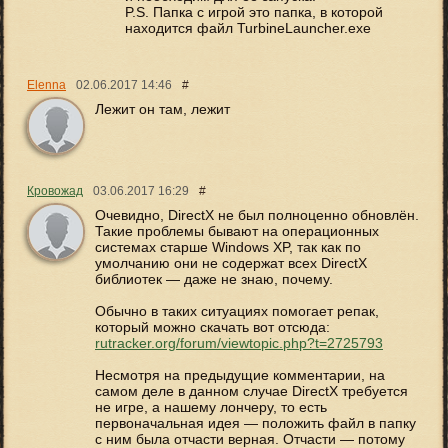
P.S. Папка с игрой это папка, в которой
находится файл TurbineLauncher.exe
Elenna
02.06.2017
14:46
#
Лежит он там, лежит
Кровожад
03.06.2017
16:29
#
Очевидно, DirectX не был полноценно обновлён.
Такие проблемы бывают на операционных
системах старше Windows XP, так как по
умолчанию они не содержат всех DirectX
библиотек — даже не знаю, почему.
Обычно в таких ситуациях помогает репак,
который можно скачать вот отсюда:
rutracker.org/forum/viewtopic.php?t=2725793
Несмотря на предыдущие комментарии, на
самом деле в данном случае DirectX требуется
не игре, а нашему лончеру, то есть
первоначальная идея — положить файл в папку
с ним была отчасти верная. Отчасти — потому